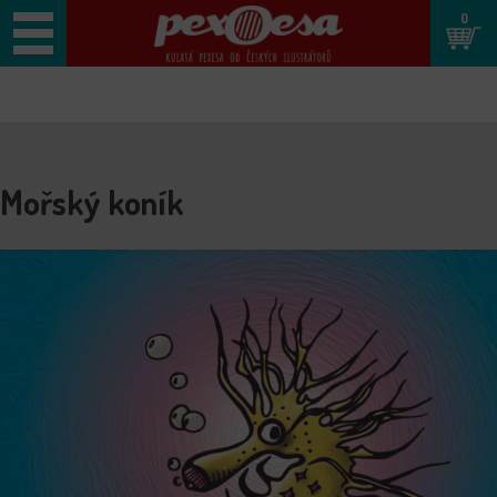
0
Mořský koník