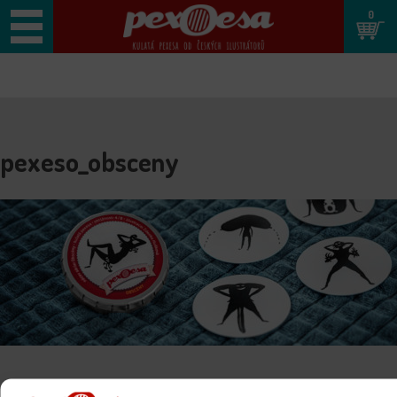
0
pexeso_obsceny