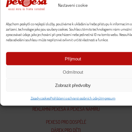
Nastavení cookie
Abychom poskytli co nejlepší služby, používáme k ukládání a/nebo přístupu k informacím o
zařízení, technologie jako jsou soubory cookies. Souhlas s těmito technologiemi nám umožní
zpracovávat údaje, jako je chování při procházení nebo jedinečná ID na tomto webu. Nesouhla
nebo odvolání souhlasu může nepříznivě ovlivnit určité vlastnosti a funkce.
ČASTÉ OTÁZKY OHLEDNĚ PEXES
ČASTÉ OTÁZKY OHLEDNĚ OBJEDNÁVKY
Příjmout
KONTAKTY A OBCHODNÍ PODMÍNKY
VRÁCENÍ ZBOŽÍ
Odmítnout
NAŠI VÝTVARNÍCI
Zobrazit předvolby
NOVÉ PRODUKTY
Zásady cookies
Prohlášení o ochraně osobních údajů
Impresum
VŠECHNY KULATÉ PEXESA
REKLAMNÍ PEXESA A PEXESA NAMÍRU
PEXESO PRO DOSPĚLÉ
DÁREK PRO DĚTI