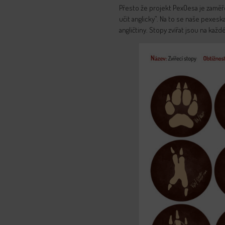
Přesto že projekt PexOesa je zaměř
učit anglicky”. Na to se naše pexes
angličtiny. Stopy zvířat jsou na kaž