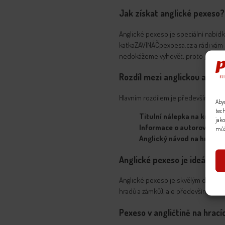
Jak získat anglické pexeso?
Anglické pexeso je speciální nabíd
katkaZAVINÁČpexoesa.cz a rádi vám
nedokážeme vyhovět, proto je ost
Rozdíl mezi anglickou a čes
Hlavním rozdílem je především
jazy
Aby
tec
Titulní nálepka na krabič
jako
Informace o autorovi a mo
může
Anglický návod na hru
je s
Anglické pexeso je ideální 
Anglické pexeso je skvělým dárkem 
hradů a zámků), ale především pexes
Pexeso v angličtině na hrací