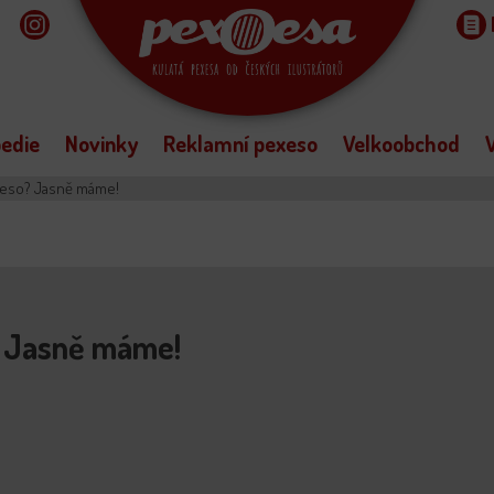
edie
Novinky
Reklamní pexeso
Velkoobchod
V
xeso? Jasně máme!
? Jasně máme!