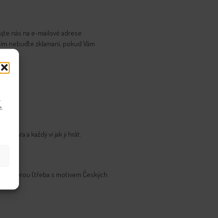
ujte nás na e-mailové adrese
osím nebuďte zklamaní, pokud Vám
,
e,
ní hra a každý ví jak ji hrát.
ou kulturou (třeba s motivem Českých