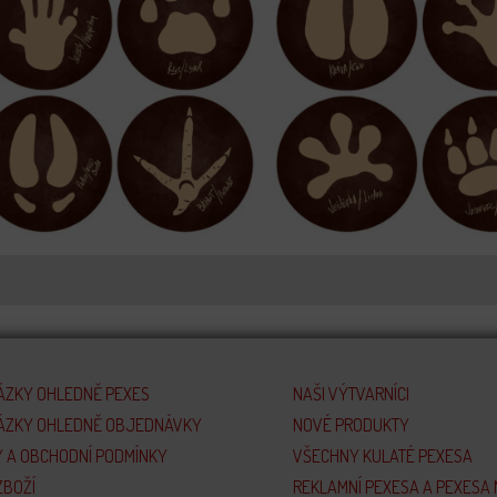
ÁZKY OHLEDNĚ PEXES
NAŠI VÝTVARNÍCI
TÁZKY OHLEDNĚ OBJEDNÁVKY
NOVÉ PRODUKTY
 A OBCHODNÍ PODMÍNKY
VŠECHNY KULATÉ PEXESA
ZBOŽÍ
REKLAMNÍ PEXESA A PEXESA