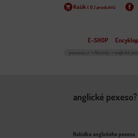
Košík
(
0
) produktů
E-SHOP
Encyklop
pexoesa.cz
⇾
Novinky
⇾
anglické pe
anglické pexeso
Nabídka anglického pexesa