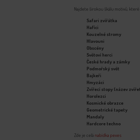
Najdete širokou škálu motivů, které 
Safari zvířátka
Hafíci
Kouzelné stromy
Hlavouni
Obscény
Světoví herci
České hrady a zámky
Podmořský svět
Bajkeři
Hmyzáci
Zvířecí stopy (název zvíře
Horolezci
Kosmické obrazce
Geometrické tapety
Mandaly
Hardcore techno
Zde je celá
nabídka pexes