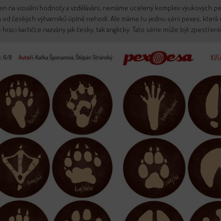
en na vizuální hodnoty a vzdělávání, nemáme ucelený komplex výukových pexe
ka od českých výtvarníků úplně nehodí. Ale máme tu jednu sérii pexes, která 
dé hrací kartičce nazvány jak česky, tak anglicky. Tato série může být zpestře