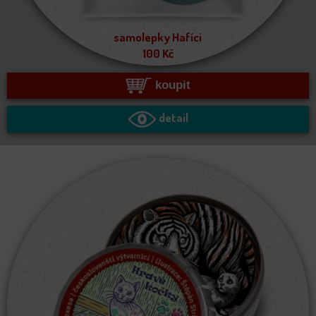
samolepky Hafíci
100
Kč
koupit
detail