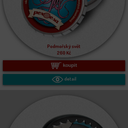
Podmořský svět
260
Kč
koupit
detail