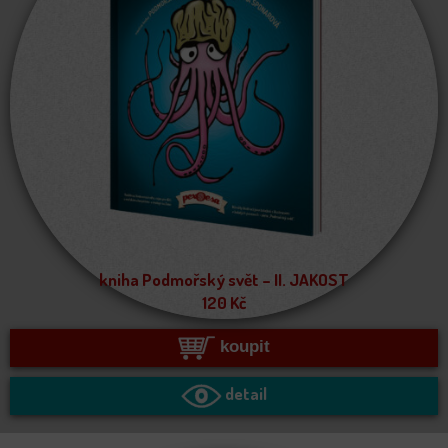
kniha Podmořský svět – II. JAKOST
120
Kč
koupit
detail