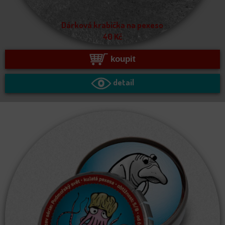
Dárková krabička na pexeso
40
Kč
koupit
detail