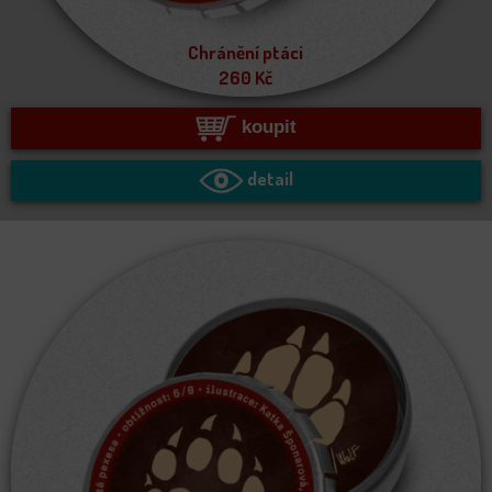
Chránění ptáci
260
Kč
koupit
detail