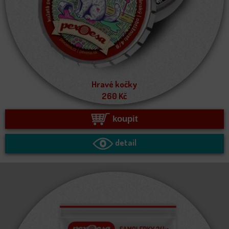
Hravé kočky
260
Kč
koupit
detail