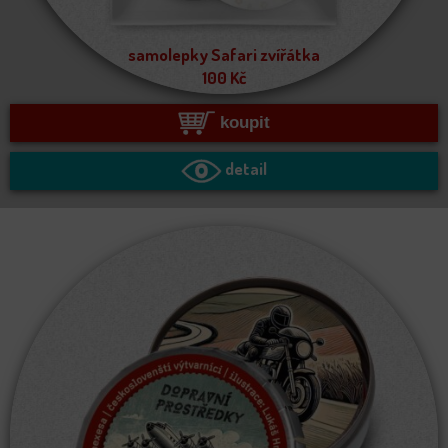
samolepky Safari zvířátka
100
Kč
koupit
detail