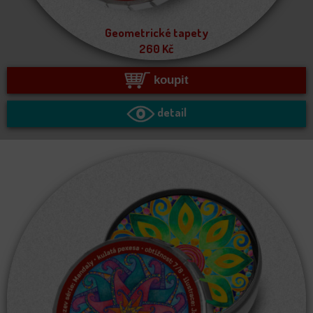
Geometrické tapety
260
Kč
koupit
detail