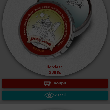
Horolezci
260
Kč
koupit
detail