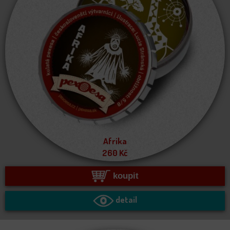
Afrika
260
Kč
koupit
detail