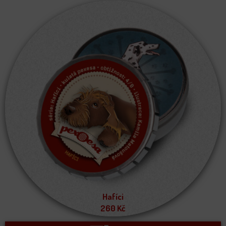
Hafíci
260
Kč