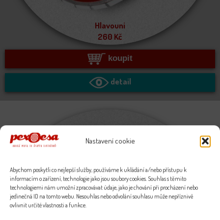
Hlavouni
260
Kč
koupit
detail
Nastavení cookie
Abychom poskytli co nejlepší služby, používáme k ukládání a/nebo přístupu k
informacím o zařízení, technologie jako jsou soubory cookies. Souhlas s těmito
technologiemi nám umožní zpracovávat údaje, jako je chování při procházení nebo
jedinečná ID na tomto webu. Nesouhlas nebo odvolání souhlasu může nepříznivě
ovlivnit určité vlastnosti a funkce.