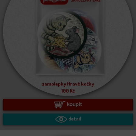
samolepky Hravé kočky
100
Kč
koupit
detail