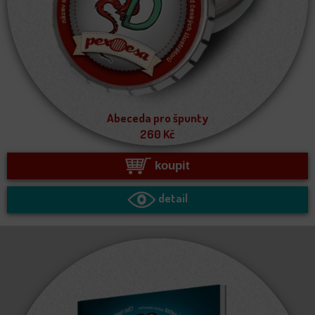
Abeceda pro špunty
260
Kč
koupit
detail